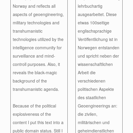
Norway and reflects all
lehrbuchartig
aspects of geoengineering,
ausgearbeitet. Diese
military technologies and
etwas 100seitige
transhumanistic
englischsprachige
technologies utilized by the
Veröffentlichung ist in
intelligence community for
Norwegen entstanden
surveillance and mind-
und spricht neben der
controll purposes. Also, it
wissenschaftlichen
reveals the black-magic
Arbeit die
background of the
verschiedenen
transhumanistic agenda.
politischen Aspekte
des staatlichen
Because of the political
Geoengineerings an:
explosiveness of the
die zivilen,
content I put this text into a
militärischen und
public domain status. Still I
geheimdienstlichen