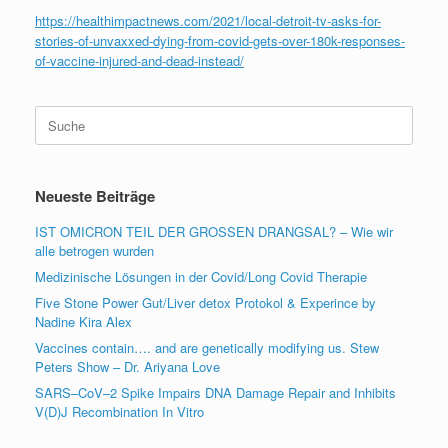
https://healthimpactnews.com/2021/local-detroit-tv-asks-for-
stories-of-unvaxxed-dying-from-covid-gets-over-180k-responses-
of-vaccine-injured-and-dead-instead/
Suche
nach:
Neueste Beiträge
IST OMICRON TEIL DER GROSSEN DRANGSAL? – Wie wir
alle betrogen wurden
Medizinische Lösungen in der Covid/Long Covid Therapie
Five Stone Power Gut/Liver detox Protokol & Experince by
Nadine Kira Alex
Vaccines contain…. and are genetically modifying us. Stew
Peters Show – Dr. Ariyana Love
SARS–CoV–2 Spike Impairs DNA Damage Repair and Inhibits
V(D)J Recombination In Vitro