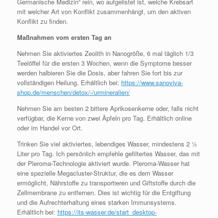
Germanische Medizin“ rein, wo aufgelistet ist, welche Krebsart
mit welcher Art von Konflikt zusammenhängt, um den aktiven
Konflikt zu finden.
Maßnahmen vom ersten Tag an
Nehmen Sie aktiviertes Zeolith in Nanogröße, 6 mal täglich 1/3
Teelöffel für die ersten 3 Wochen, wenn die Symptome besser
werden halbieren Sie die Dosis, aber fahren Sie fort bis zur
vollständigen Heilung. Erhältlich bei:
https://www.sanoviva-
shop.de/menschen/detox/-/urmineralien/
Nehmen Sie am besten 2 bittere Aprikosenkerne oder, falls nicht
verfügbar, die Kerne von zwei Äpfeln pro Tag. Erhältlich online
oder im Handel vor Ort.
Trinken Sie viel aktiviertes, lebendiges Wasser, mindestens 2 ½
Liter pro Tag. Ich persönlich empfehle gefiltertes Wasser, das mit
der Pleroma-Technologie aktiviert wurde. Pleroma-Wasser hat
eine spezielle Megacluster-Struktur, die es dem Wasser
ermöglicht, Nährstoffe zu transportieren und Giftstoffe durch die
Zellmembrane zu entfernen. Dies ist wichtig für die Entgiftung
und die Aufrechterhaltung eines starken Immunsystems.
Erhältlich bei:
https://its-wasser.de/start_desktop-