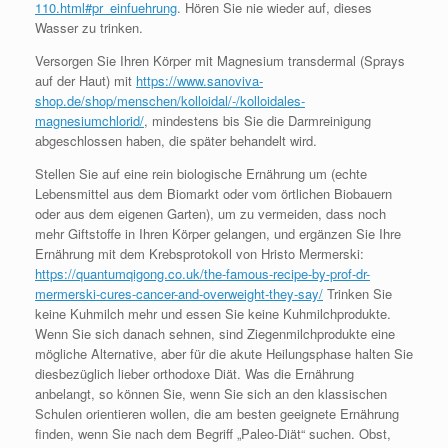
110.html#pr_einfuehrung
. Hören Sie nie wieder auf, dieses
Wasser zu trinken.
Versorgen Sie Ihren Körper mit Magnesium transdermal (Sprays
auf der Haut) mit
https://www.sanoviva-
shop.de/shop/menschen/kolloidal/-/kolloidales-
magnesiumchlorid/
, mindestens bis Sie die Darmreinigung
abgeschlossen haben, die später behandelt wird.
Stellen Sie auf eine rein biologische Ernährung um (echte
Lebensmittel aus dem Biomarkt oder vom örtlichen Biobauern
oder aus dem eigenen Garten), um zu vermeiden, dass noch
mehr Giftstoffe in Ihren Körper gelangen, und ergänzen Sie Ihre
Ernährung mit dem Krebsprotokoll von Hristo Mermerski:
https://quantumqigong.co.uk/the-famous-recipe-by-prof-dr-
mermerski-cures-cancer-and-overweight-they-say/
Trinken Sie
keine Kuhmilch mehr und essen Sie keine Kuhmilchprodukte.
Wenn Sie sich danach sehnen, sind Ziegenmilchprodukte eine
mögliche Alternative, aber für die akute Heilungsphase halten Sie
diesbezüglich lieber orthodoxe Diät. Was die Ernährung
anbelangt, so können Sie, wenn Sie sich an den klassischen
Schulen orientieren wollen, die am besten geeignete Ernährung
finden, wenn Sie nach dem Begriff „Paleo-Diät“ suchen. Obst,