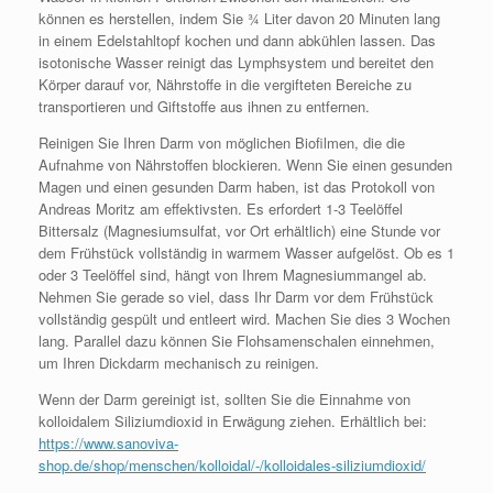
können es herstellen, indem Sie ¾ Liter davon 20 Minuten lang
in einem Edelstahltopf kochen und dann abkühlen lassen. Das
isotonische Wasser reinigt das Lymphsystem und bereitet den
Körper darauf vor, Nährstoffe in die vergifteten Bereiche zu
transportieren und Giftstoffe aus ihnen zu entfernen.
Reinigen Sie Ihren Darm von möglichen Biofilmen, die die
Aufnahme von Nährstoffen blockieren. Wenn Sie einen gesunden
Magen und einen gesunden Darm haben, ist das Protokoll von
Andreas Moritz am effektivsten. Es erfordert 1-3 Teelöffel
Bittersalz (Magnesiumsulfat, vor Ort erhältlich) eine Stunde vor
dem Frühstück vollständig in warmem Wasser aufgelöst. Ob es 1
oder 3 Teelöffel sind, hängt von Ihrem Magnesiummangel ab.
Nehmen Sie gerade so viel, dass Ihr Darm vor dem Frühstück
vollständig gespült und entleert wird. Machen Sie dies 3 Wochen
lang. Parallel dazu können Sie Flohsamenschalen einnehmen,
um Ihren Dickdarm mechanisch zu reinigen.
Wenn der Darm gereinigt ist, sollten Sie die Einnahme von
kolloidalem Siliziumdioxid in Erwägung ziehen. Erhältlich bei:
https://www.sanoviva-
shop.de/shop/menschen/kolloidal/-/kolloidales-siliziumdioxid/