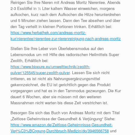
Reinigen Sie Ihre Nieren mit Andreas Moritz Nierentee. Abends
2-3 Esslöffel in ½ Liter kaltem Wasser einweichen, morgens
aufkochen, kurz nach dem Aufkochen die Hitze herunterdrehen
und 5 Minuten ziehen lassen. Dann den Tee abseihen und über
den Tag verteilt in kleinen Portionen trinken. Erhältlich bei:
https://www.herbathek.com/andreas-moritz-
kur/nierentee/nierentee-zur-nierenreinigung-nach-andreas-moritz
Stellen Sie Ihre Leber vom Überlebensmodus auf den
Lebensmodus um mit Hilfe des radionischen Heilmittels Super
Zeolith, Erhältlich bei:
https://www.biopure.eu/umwelttechnik/zeolith-
pulver/125545/super-zeolith-pulver
. Lassen Sie sich nicht
irritieren, es ist nicht als Nahrungsergänzungsmittel
gekennzeichnet, die EU ist gerichtlich gegen das Produkt
vorgegangen und hat es in den Tarnmodus gezwungen. Die Kur
dauert 6 Wochen, aber sie müssen mit den weiteren
Massnahmen nicht warten bis diese Zeit verstrichen ist.
Besorgen Sie sich das Buch von Andreas Moritz mit dem Titel
„Zeitlose Geheimnisse der Gesundheit & Verjüngung“ Siehe:
https://www.amazon.de/Zeitlose-Geheimnisse-Gesundheit-
Verj%C3%BCngung-Durchbruch-Medizin/dp/3946566758
und