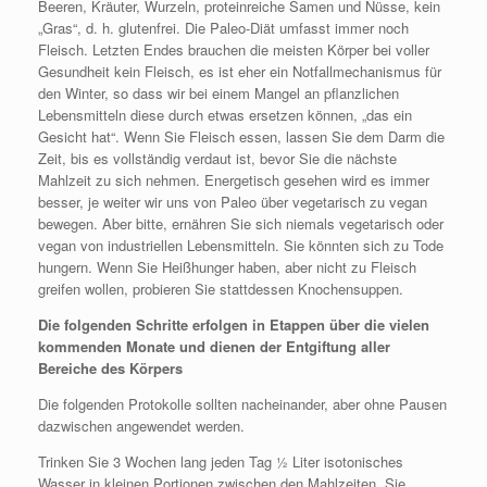
Beeren, Kräuter, Wurzeln, proteinreiche Samen und Nüsse, kein
„Gras“, d. h. glutenfrei. Die Paleo-Diät umfasst immer noch
Fleisch. Letzten Endes brauchen die meisten Körper bei voller
Gesundheit kein Fleisch, es ist eher ein Notfallmechanismus für
den Winter, so dass wir bei einem Mangel an pflanzlichen
Lebensmitteln diese durch etwas ersetzen können, „das ein
Gesicht hat“. Wenn Sie Fleisch essen, lassen Sie dem Darm die
Zeit, bis es vollständig verdaut ist, bevor Sie die nächste
Mahlzeit zu sich nehmen. Energetisch gesehen wird es immer
besser, je weiter wir uns von Paleo über vegetarisch zu vegan
bewegen. Aber bitte, ernähren Sie sich niemals vegetarisch oder
vegan von industriellen Lebensmitteln. Sie könnten sich zu Tode
hungern. Wenn Sie Heißhunger haben, aber nicht zu Fleisch
greifen wollen, probieren Sie stattdessen Knochensuppen.
Die folgenden Schritte erfolgen in Etappen über die vielen
kommenden Monate und dienen der Entgiftung aller
Bereiche des Körpers
Die folgenden Protokolle sollten nacheinander, aber ohne Pausen
dazwischen angewendet werden.
Trinken Sie 3 Wochen lang jeden Tag ½ Liter isotonisches
Wasser in kleinen Portionen zwischen den Mahlzeiten. Sie