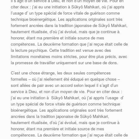
il s’agit d’un service à Dieu, et non d’un moyen de vie. Pour en
citer deux : j’ai eu une initiation à Sûkyô Mahikari, où j’ai appris
l’usage d’ un type spécial de force vitale de guérison comme
technique bioénergétique. Les applications originales sont très
fortement ancrées dans la tradition japonaise de Sûkyô Mahikari,
hautement ritualisée, d’où j’ai évolué, mais que je continue à
honorer, étant ma première et initiale source de mes
compétences. La deuxième formation que j’ai reçue était celle de
la lecture psychique. Cette tradition est venue avec des
limitations monétaires moins strictes, pour être plus précis, avec
la promesse de travailler uniquement sur une base de dons.
C’est une chose étrange, les deux seules compétences
formelles – où j’ai réellement été éduqué en quelque chose –
sont allées de pair avec un accord selon lequel il s’agit d’un
service à Dieu, et non d’un moyen de vie. Pour en citer deux :
j’ai eu une initiation à Sûkyô Mahikari, où j’ai appris l’usage d’
un type spécial de force vitale de guérison comme technique
bioénergétique. Les applications originales sont très fortement
ancrées dans la tradition japonaise de Sûkyô Mahikari,
hautement ritualisée, d’où j’ai évolué, mais que je continue à
honorer, étant ma première et initiale source de mes
compétences. La deuxième formation que j’ai reçue était celle de