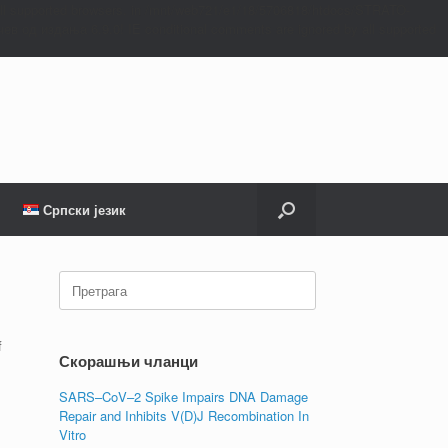
all supported browsers. in /mnt/web721/e1/18/5706818/htdocs/STRATO-
ев од издања 6.9.0! IE conditional comments are ignored by all supported
Српски језик
Претрага:
f
Скорашњи чланци
SARS–CoV–2 Spike Impairs DNA Damage
Repair and Inhibits V(D)J Recombination In
Vitro