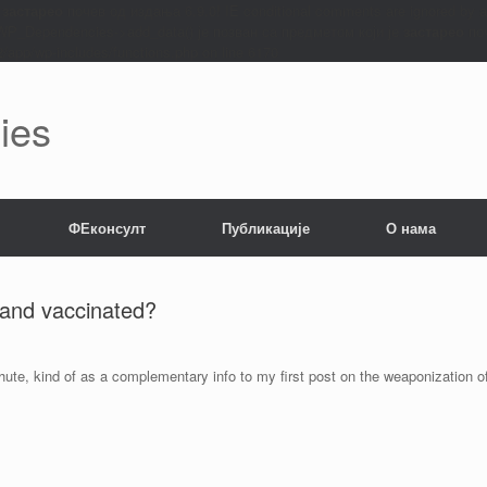
е
застарео
почев од издања 6.9.0! IE conditional comments are ignored by 
: WP_Dependencies->add_data() је позван са предметом који је
застарео
поч
app/wp-includes/functions.php on line 6170
ies
ФЕконсулт
Публикације
О нама
 and vaccinated?
ute, kind of as a complementary info to my first post on the weaponization o