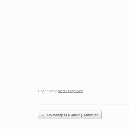
Објављено у
Nicht kategorisiert
Кретање чланака
←
On Money as a Gaming Addiction