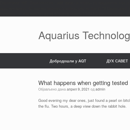
Deprecated: WP_Dependencies->add_data() је позван са предметом који ј
apps/wordpress_02/app/wp-includes/functions.php on line 6170 Deprecated
browsers. in /mnt/web721/e1/18/5706818/htdocs/STRATO-apps/wordpress_02/
Пређи
на
садржај
Aquarius Technolog
Добродошли у AQT
ДУХ САВЕТ
What happens when getting tested
Објављено дана
април 9, 2021
од
admin
Good evening my dear ones, just found a pearl on bitch
the flu. Two hours, a deep view down the rabbit hole.