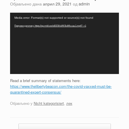
Објављено дана
април 29, 2021
од
admin
Прегледач
Media error: Format(s) not supported or source(s) not found
видео
записа
Преузми датотеку: https://sp.rmbl.ws/s8/2/3/i/u/M/3iuMb.caa.1.mp4?_=1
Read a brief summary of statements here:
https://www.thelibertybeacon.com/the-covid-vaxxed-must-be-
quarantined-expert-consensus/
Објављено у
Nicht kategorisiert
,
лек
Кретање чланака