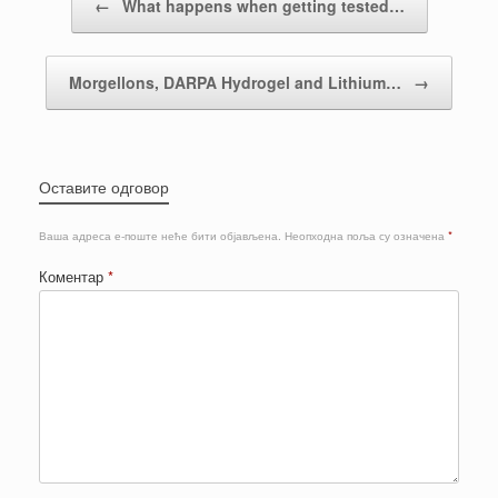
←
What happens when getting tested…
Morgellons, DARPA Hydrogel and Lithium…
→
Оставите одговор
Ваша адреса е-поште неће бити објављена.
Неопходна поља су означена
*
Коментар
*