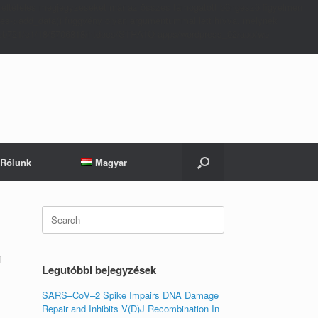
E feltételes megjegyzéseket már az összes támogatott böngésző figyelmen
es->add_data() függvény olyan argumentummal lett hívva, melynek
nt/web721/e1/18/5706818/htdocs/STRATO-apps/wordpress_02/app/wp-
Rólunk
Magyar
Search
for:
f
Legutóbbi bejegyzések
SARS–CoV–2 Spike Impairs DNA Damage
Repair and Inhibits V(D)J Recombination In