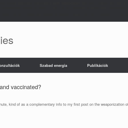
ett hívva, melynek használata
nem támogatott
a(z) 6.9.0 verzió óta! Az I
_02/app/wp-includes/functions.php on line 6170 Deprecated: WP_Dependenci
yzéseket már az összes támogatott böngésző figyelmen kívül hagyja. in /m
ies
konzultációk
Szabad energia
Publikációk
 and vaccinated?
ute, kind of as a complementary info to my first post on the weaponization o