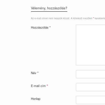
Vélemény, hozzászólás?
Az e-mail címet nem tesszük közzé.
A kötelező mezőket
*
karakterre
Hozzászólás
*
Név
*
E-mail cím
*
Honlap