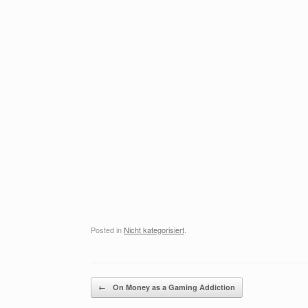
Posted in
Nicht kategorisiert
.
Post navigation
←
On Money as a Gaming Addiction