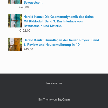
Bewusstsein.
€
45,00
Harald Kautz: Die Geometrodynamik des Seins.
Mit KI-Modul. Band 3: Das Interface von
Bewusstsein und Materie.
€
162,00
Harald Kautz: Grundlagen der Neuen Physik. Band
1. Review und Neuformulierung in 4D.
€
45,00
Impressum
Ein Theme von
SiteOrigin