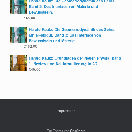
Harald Kautz: Die Geometrodynamik des Seins.
Band 3: Das Interface von Materie und
Bewusstsein.
€
45,00
Harald Kautz: Die Geometrodynamik des Seins.
Mit KI-Modul. Band 3: Das Interface von
Bewusstsein und Materie.
€
162,00
Harald Kautz: Grundlagen der Neuen Physik. Band
1. Review und Neuformulierung in 4D.
€
45,00
Impressum
Ein Theme von
SiteOrigin