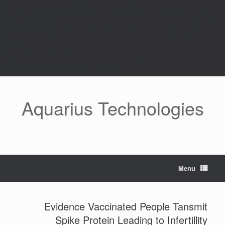
Deprecated: تابع WP_Dependencies->add_data() از نگارش 6.9.0
از رده خارج
شده
! دیدگاه‌های شرطی IE توسط همه مرورگرهای پشتیبانی شده نادیده گرفته
می‌شوند. in /mnt/web721/e1/18/5706818/htdocs/STRATO-
apps/wordpress_02/app/wp-includes/functions.php on line 6170 Deprecated:
تابع WP_Dependencies->add_data() از نگارش 6.9.0
از رده خارج شده
!
دیدگاه‌های شرطی IE توسط همه مرورگرهای پشتیبانی شده نادیده گرفته می‌شوند.
in /mnt/web721/e1/18/5706818/htdocs/STRATO-apps/wordpress_02/app/wp-
includes/functions.php on line 6170
Ski
t
Aquarius Technologies
conten
Menu
Evidence Vaccinated People Tansmit
Spike Protein Leading to Infertillity