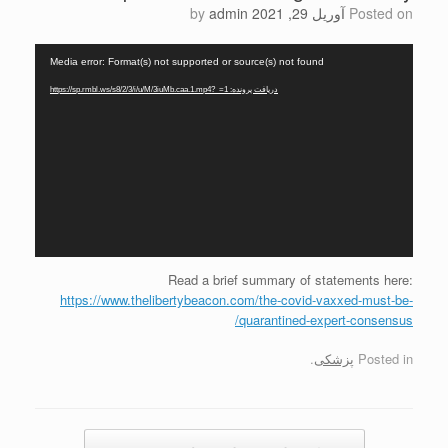
Posted on
آوریل 29, 2021
admin
by
نمایشگر
Media error: Format(s) not supported or source(s) not found
ویدیو
دریافت پرونده: https://sp.rmbl.ws/s8/2/3/i/u/M/3iuMb.caa.1.mp4?_=1
Read a brief summary of statements here:
https://www.thelibertybeacon.com/the-covid-vaxxed-must-be-
quarantined-expert-consensus/
Posted in
پزشکی
.
Post navigation