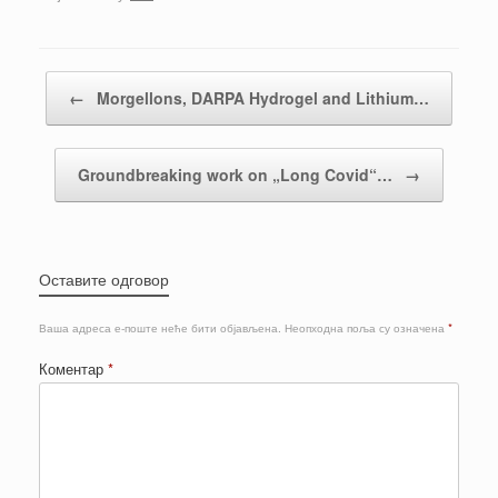
Кретање чланака
←
Morgellons, DARPA Hydrogel and Lithium…
Groundbreaking work on „Long Covid“…
→
Оставите одговор
Ваша адреса е-поште неће бити објављена.
Неопходна поља су означена
*
Коментар
*