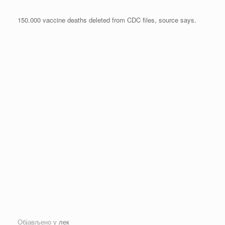
150.000 vaccine deaths deleted from CDC files, source says.
Објављено у
лек