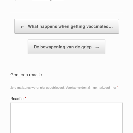
Berichtnavigatie
←
What happens when getting vaccinated…
De bewapening van de griep
→
Geef een reactie
Je e-mailadres wordt niet gepubliceerd.
Vereiste velden zijn gemarkeerd met
*
Reactie
*