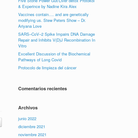
Five Stone Power Gut/Liver detox Protokol
& Experince by Nadine Kira Alex
Vaccines contain…. and are genetically
modifying us. Stew Peters Show – Dr.
Ariyana Love
SARS–CoV–2 Spike Impairs DNA Damage
Repair and Inhibits V(D)J Recombination In
Vitro
Excellent Discussion of the Biochemical
Pathways of Long Covid
Protocolo de limpieza del cáncer
Comentarios recientes
Archivos
junio 2022
diciembre 2021
noviembre 2021