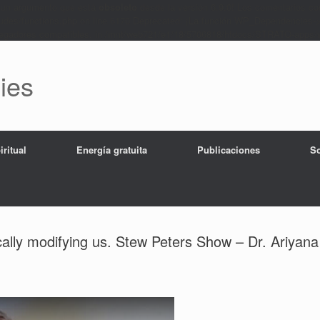
 un argumento que está
obsoleto
desde la versión 6.9.0! Los comentarios con
es/functions.php on line 6170 Deprecated: ¡La función WP_Dependencies->
navegadores compatibles. in /mnt/web721/e1/18/5706818/htdocs/STRATO-apps/w
ies
ritual
Energía gratuita
Publicaciones
So
ally modifying us. Stew Peters Show – Dr. Ariyana