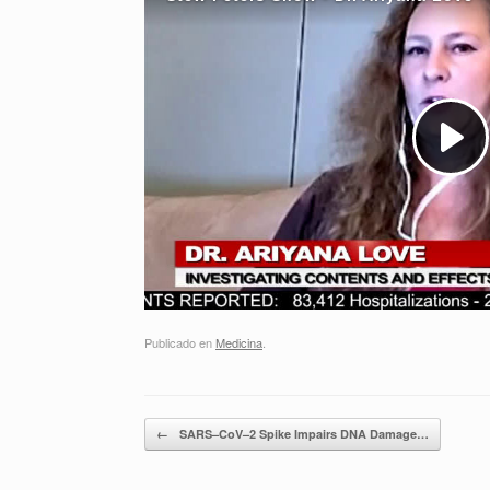
Publicado en
Medicina
.
Navegador de artículos
←
SARS–CoV–2 Spike Impairs DNA Damage…