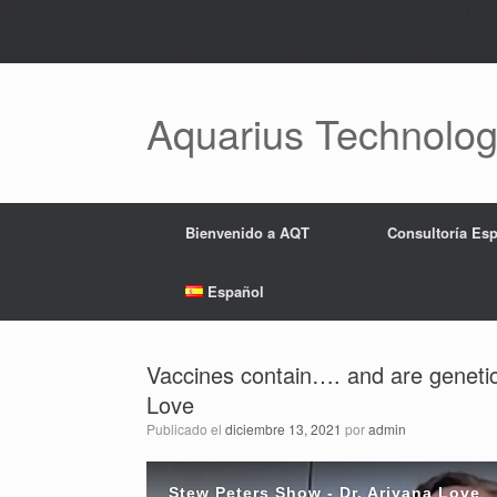
Deprecated: ¡La función WP_Dependencies->add_data() ha sido llamada con
/mnt/web721/e1/18/5706818/htdocs/STRATO-apps/wordpress_02/app/wp-includ
versión 6.9.0! Los comentarios condicionales de IE los ignoran todos los 
Saltar
al
contenido
Aquarius Technolog
Bienvenido a AQT
Consultoría Espi
Español
Vaccines contain…. and are genetic
Love
Publicado el
diciembre 13, 2021
por
admin