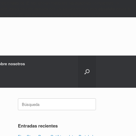
dicionales de IE los ignoran todos los navegadores compatibles. in
add_data() ha sido llamada con un argumento que está
obsoleto
desde la
ordpress_02/app/wp-includes/functions.php on line 6170
bre nosotros
Buscar:
Entradas recientes